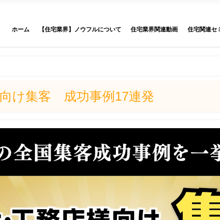
ホーム
【住宅業界】ノウフルについて
住宅業界関連動画
住宅関連セ
向け集客 成功事例17連発