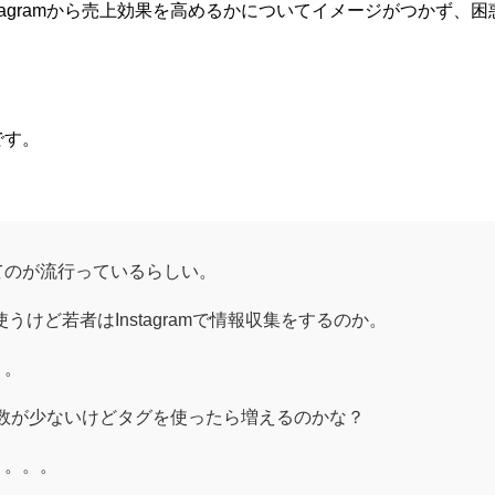
stagramから売上効果を高めるかについてイメージがつかず、
です。
てのが流行っているらしい。
使うけど若者はInstagramで情報収集をするのか。
・。
ォロー数が少ないけどタグを使ったら増えるのかな？
う。。。