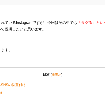
ているInstagramですが、今回はその中でも
「タグる」という手
いて説明したいと思います。
します。
目次
[
非表示
]
SNSの位置付け
解