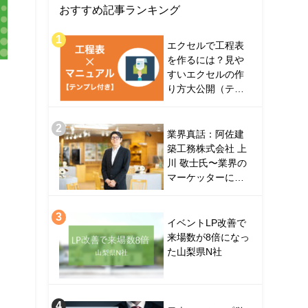
おすすめ記事ランキング
エクセルで工程表
を作るには？見や
すいエクセルの作
り方大公開（テン
プレ付き）
業界真話：阿佐建
築工務株式会社 上
川 敬士氏〜業界の
マーケッターに訊
くシン・マーケテ
ィングへの挑戦〜
イベントLP改善で
来場数が8倍になっ
た山梨県N社