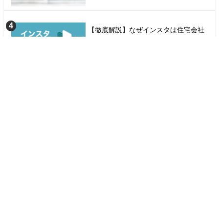
【徹底解説】なぜインスタは住宅会社
の集客施策と相性が良いのか？
トップに訊く〜辰巳開発 今村氏：分社
体制で顧客接点と経営効率を両立す
る〜
このサイトは reCAPTCHA によって保護されており、Google
プ
ライバシー ポリシー
と
利用規約
が適用されます。
運営会社
プライバシーポリシー
KNOWFUL All Rights Reserved.