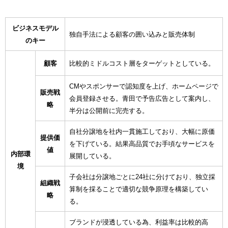
ビジネスモデル
独自手法による顧客の囲い込みと販売体制
のキー
顧客
比較的ミドルコスト層をターゲットとしている。
CMやスポンサーで認知度を上げ、ホームページで
販売戦
会員登録させる。
青田で予告広告として案内し、
略
半分は公開前に完売する。
自社分譲地を社内一貫施工しており、大幅に原価
提供価
を下げている。
結果高品質でお手頃なサービスを
値
内部環
展開している。
境
子会社は分譲地ごとに24社に分けており、独立採
組織戦
算制を採ることで
適切な競争原理を構築してい
略
る。
ブランドが浸透している為、利益率は比較的高