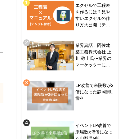
エクセルで工程表
を作るには？見や
すいエクセルの作
り方大公開（テン
プレ付き）
業界真話：阿佐建
築工務株式会社 上
川 敬士氏〜業界の
マーケッターに訊
くシン・マーケテ
ィングへの挑戦〜
LP改善で来院数が2
倍になった静岡県L
歯科
イベントLP改善で
来場数が8倍になっ
た山梨県N社