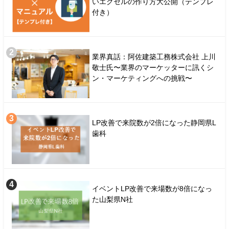
いエクセルの作り方大公開（テンプレ
付き）
業界真話：阿佐建築工務株式会社 上川
敬士氏〜業界のマーケッターに訊くシ
ン・マーケティングへの挑戦〜
LP改善で来院数が2倍になった静岡県L
歯科
イベントLP改善で来場数が8倍になっ
た山梨県N社