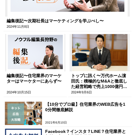
編集後記〜次期社長はマーケティングを学ぶべし〜
2024年11月8日
編集後記〜住宅業界のマーケ
トップに訊く〜万代ホーム濵
ターはマーケターにあらず〜
田氏：積極的なM&Aと徹底し
た経営戦略で売上1000億円の
総合不動産事業を目指す〜
2024年10月15日
2024年9月6日
【10分でプロ級】住宅業界のWEB広告を1
0分間徹底解説
2021年6月10日
Facebook？インスタ？LINE？住宅業界と