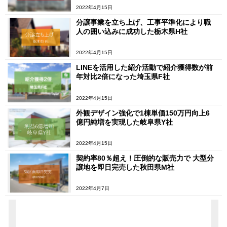
2022年4月15日
分譲事業を立ち上げ、工事平準化により職
人の囲い込みに成功した栃木県H社
2022年4月15日
LINEを活用した紹介活動で紹介獲得数が前
年対比2倍になった埼玉県F社
2022年4月15日
外観デザイン強化で1棟単価150万円向上6
億円純増を実現した岐阜県Y社
2022年4月15日
契約率80％超え！圧倒的な販売力で 大型分
譲地を即日完売した秋田県M社
2022年4月7日