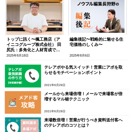
トップに訊く〜楓工務店（ア
編集後記〜戦略的に魅せる住
イニコグループ株式会社） 田
宅価格のしくみ〜
尻氏：多角化と人材育成で
「笑顔を創造する企業」へ進
2025年8月18日
2025年8月6日
化する〜
テレアポやる気スイッチ！営業にアポを取
らせるモチベーションポイント
2021年6月29日
メールから来場倍増！メールで来場客が倍
増するマル秘テクニック
2021年6月29日
来場数倍増！営業が行うべき資料送付客へ
のテレアポのコツとは？