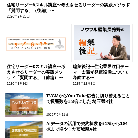
住宅リーダー8スキル講座〜考えさせるリーダーの実践メソッド
「質問する」（後編）〜
2026年2月25日
住宅リーダー8スキル講座〜考
編集後記〜住宅業界注目テー
えさせるリーダーの実践メソ
マ 太陽光発電設備について
ッド「質問する」（前編）〜
考察する〜
2026年2月9日
2025年12月2日
TVCMからYou Tube広告に切り替えること
で反響数を1.3倍にした 埼玉県K社
2022年6月11日
AIデータの活用で契約棟数を51棟から104
棟まで増やした茨城県A社