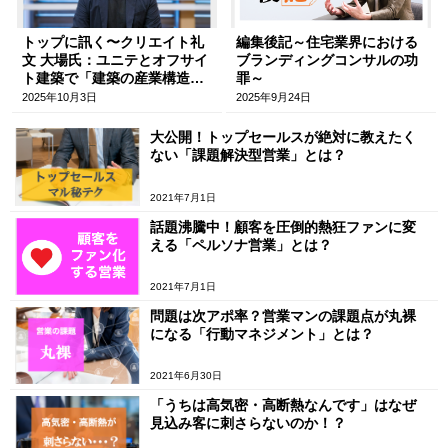
トップに訊く〜クリエイト礼
編集後記～住宅業界における
文 大場氏：ユニテとオフサイ
ブランディングコンサルの功
ト建築で「建築の産業構造転
罪～
換」に挑む〜
2025年10月3日
2025年9月24日
大公開！トップセールスが絶対に教えたく
ない「課題解決型営業」とは？
2021年7月1日
話題沸騰中！顧客を圧倒的熱狂ファンに変
える「ペルソナ営業」とは？
2021年7月1日
問題は次アポ率？営業マンの課題点が丸裸
になる「行動マネジメント」とは？
2021年6月30日
「うちは高気密・高断熱なんです」はなぜ
見込み客に刺さらないのか！？