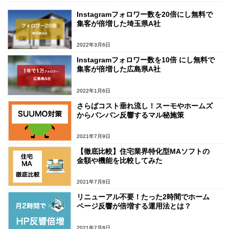
Instagramフォロワー数を20倍にし無料で
集客が倍増した埼玉県A社
2022年3月6日
Instagramフォロワー数を10倍 にし無料で
集客が倍増した広島県A社
2022年1月6日
さらばコスト垂れ流し！スーモやホームズ
からバンバン反響するマル秘施策
2021年7月9日
【徹底比較】住宅業界特化型MAソフトの
金額や機能を比較してみた
2021年7月8日
リニューアル不要！たった2時間でホーム
ページ反響が倍増する運用法とは？
2021年7月8日