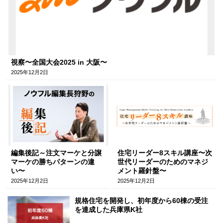
視察〜全国大会2025 in 大阪〜
2025年12月2日
編集後記～注文マーケと分譲
住宅リーダー8スキル講座〜次
マーケの勝ちパターンの違
世代リーダーのためのマネジ
い〜
メント羅針盤〜
2025年12月2日
2025年12月2日
規格住宅を開発し、初年度から60棟の受注
を達成した兵庫県K社