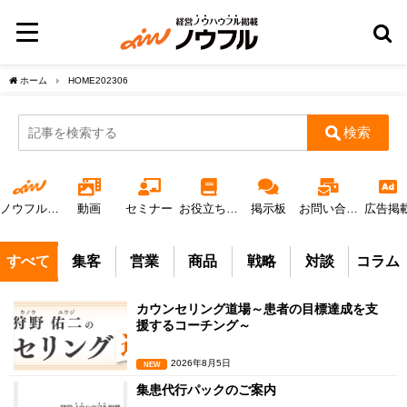
ホーム
HOME202306
ノウフルについて
動画
セミナー
お役立ち冊子
掲示板
お問い合わせ
広告掲
すべて
集客
営業
商品
戦略
対談
コラム
カウンセリング道場～患者の目標達成を支
援するコーチング～
2026年8月5日
NEW
集患代行パックのご案内