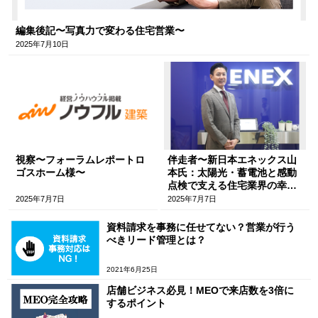
編集後記〜写真力で変わる住宅営業〜
2025年7月10日
視察〜フォーラムレポートロ
伴走者〜新日本エネックス山
ゴスホーム様〜
本氏：太陽光・蓄電池と感動
点検で支える住宅業界の幸せ
づくり〜
2025年7月7日
2025年7月7日
資料請求を事務に任せてない？営業が行う
べきリード管理とは？
2021年6月25日
店舗ビジネス必見！MEOで来店数を3倍に
するポイント