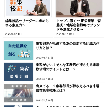
編集後記〜リーダーに求めら
トップに訊く〜 正栄産業 森
れる素直力〜
藤氏：地域密着戦略でブラン
ドを進化させる〜
2025年4月1日
2025年3月19日
集客部隊が活躍する為の自走する組織の作
り方とは？
2021年6月17日
集客がない！そんな工務店が押さえる来場
数倍増のポイントとは！？
2021年6月16日
出来てる！？集客部長が押さえるべき来場
倍増集客戦略とは？
2021年6月16日