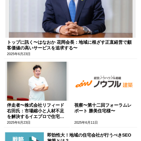
トップに訊く〜はなおか 花岡会長：地域に根ざす正直経営で顧
客価値の高いサービスを追求する〜
2025年6月23日
伴走者〜株式会社リフィード
視察〜第十二回フォーラムレ
右田氏：市場縮小と人材不足
ポート 勝美住宅様〜
を解決するイエプロで住宅会
社の業務を変革する〜
2025年6月23日
2025年6月11日
即効性大！地域の住宅会社が行うべきSEO
施策とは？