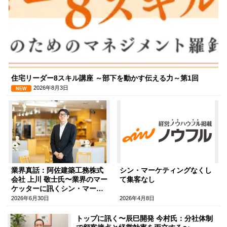
住宅リーダー8スキル講座 ～部下を動かす伝える力～第1回
2026年8月3日
NEW
業界真話：阿佐建築工務株式
シン・マーケティングなくし
会社 上川 敬士氏〜業界のマー
て集客なし
ケッターに訊くシン・マーケ
ティングへの挑戦〜
2026年6月30日
2026年4月8日
トップに訊く〜辰巳開発 今村氏：分社体制